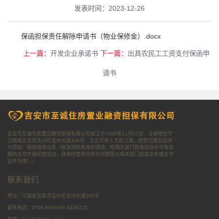
发表时间：2023-12-26
保函担保责任解除申请书（物业保修金）.docx
上一篇：
开发企业承诺书
下一篇：
出具农民工工资支付保函申
请书
吉安市至诚住房置业融资担保有限公司成立于2006年11月27日，注册地位于
江西省吉安市吉州区吉州大道306号，法定代表人为彭江浪。经营范围包括许
可项目：融资担保业务（依法须经批准的项目，经相关部门批准后在许可有效
期内方可开展经营活动，具体经营项目和许可期限以相关部门批准文件或许可
证件为准）。
联系我们
地址：
江西省吉安市吉州区吉州大道306号
联系电话：
0796-8666696
8238315